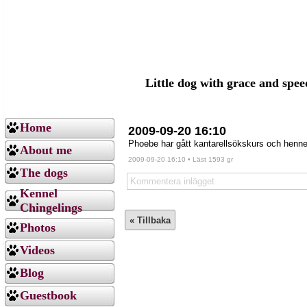
Little dog with grace and spe
Home
2009-09-20 16:10
Phoebe har gått kantarellsökskurs och hennes
About me
2009-09-20 16:10 • Läst 1593 gr
The dogs
Kommentera inlägget
Kennel
Chingelings
Photos
Videos
Blog
Guestbook